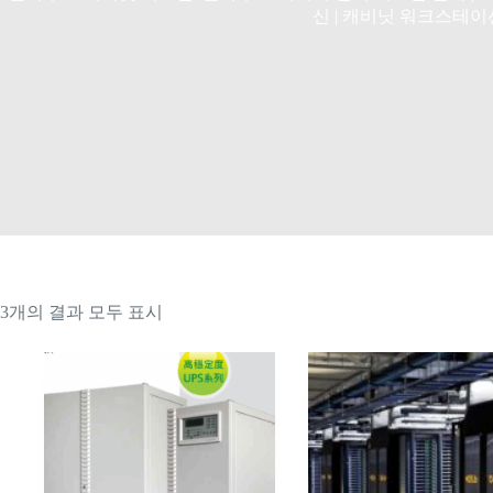
신 | 캐비닛 워크스테이션
최
3개의 결과 모두 표시
신
순
으
로
정
렬
됨