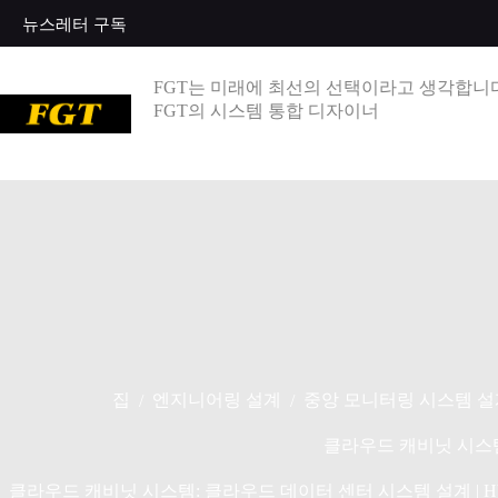
콘
뉴스레터 구독
텐
츠
로
FGT는 미래에 최선의 선택이라고 생각합니다
건
FGT의 시스템 통합 디자이너
너
뛰
기
집
엔지니어링 설계
중앙 모니터링 시스템 설
/
/
클라우드 캐비닛 시스
클라우드 캐비닛 시스템: 클라우드 데이터 센터 시스템 설계 | HV