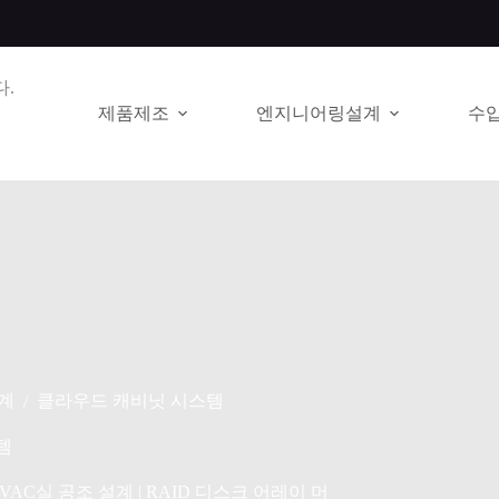
.
제품제조
엔지니어링설계
수
계
클라우드 캐비닛 시스템
/
템
AC실 공조 설계 | RAID 디스크 어레이 머