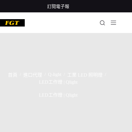
跳
訂閱電子報
至
主
要
內
容
/
/
Q-light
/
/
首頁
進口代理
工業 LED 照明燈
LED工作燈 | Qlight
LED工作燈 | Qlight