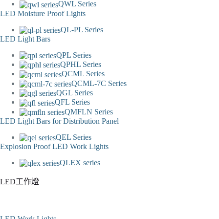
QWL Series
LED Moisture Proof Lights
QL-PL Series
LED Light Bars
QPL Series
QPHL Series
QCML Series
QCML-7C Series
QGL Series
QFL Series
QMFLN Series
LED Light Bars for Distribution Panel
QEL Series
Explosion Proof LED Work Lights
QLEX series
LED工作燈
LED Work Lights