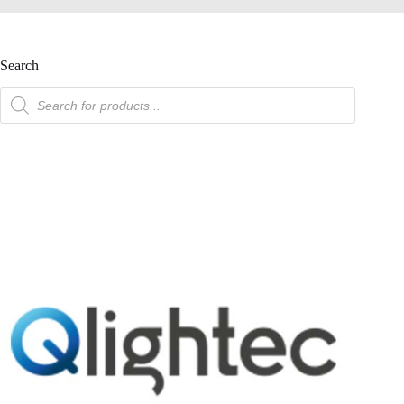
Search
產
品
搜
索