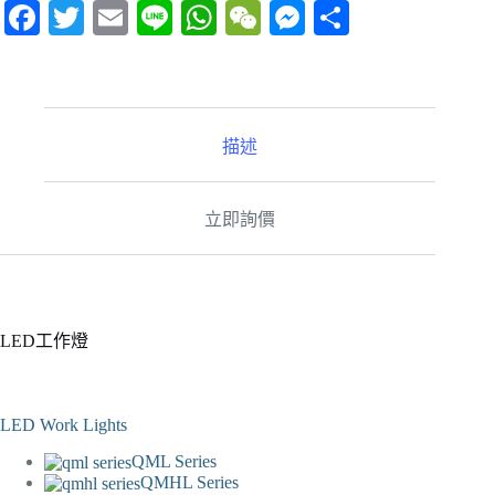
Fa
T
E
Li
W
W
M
分
ce
wi
m
ne
ha
e
es
享
bo
tte
ail
ts
C
se
ok
r
A
ha
ng
描述
pp
t
er
立即詢價
LED工作燈
LED Work Lights
QML Series
QMHL Series