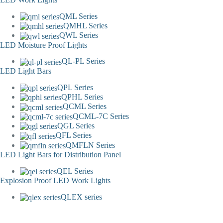
QML Series
QMHL Series
QWL Series
LED Moisture Proof Lights
QL-PL Series
LED Light Bars
QPL Series
QPHL Series
QCML Series
QCML-7C Series
QGL Series
QFL Series
QMFLN Series
LED Light Bars for Distribution Panel
QEL Series
Explosion Proof LED Work Lights
QLEX series