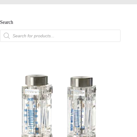
Search
產
品
搜
索