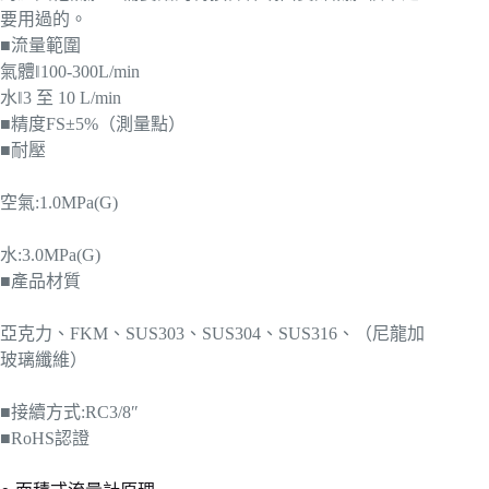
要用過的。
■流量範圍
氣體‖100-300L/min
水‖3 至 10 L/min
■精度FS±5%（測量點）
■耐壓
空氣:1.0MPa(G)
水:3.0MPa(G)
■產品材質
亞克力、FKM、SUS303、SUS304、SUS316、（尼龍加
玻璃纖維）
■接續方式:RC3/8″
■RoHS認證