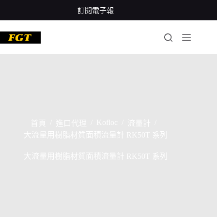
跳
訂閱電子報
至
主
要
內
容
/
/
Kofloc
/
/
首頁
進口代理
流量計
大流量用樹脂材質面積流量計 RK50T 系列
大流量用樹脂材質面積流量計 RK50T 系列