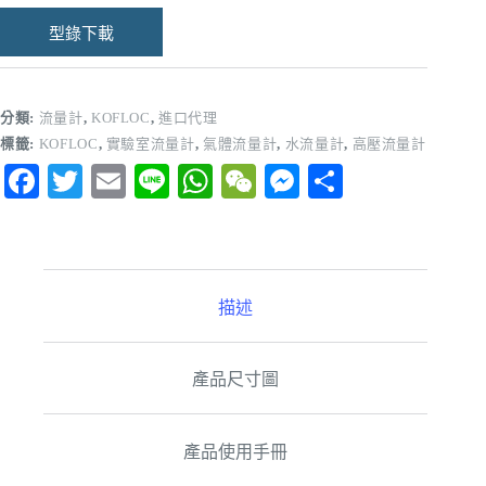
型錄下載
分類:
流量計
,
KOFLOC
,
進口代理
標籤:
KOFLOC
,
實驗室流量計
,
氣體流量計
,
水流量計
,
高壓流量計
Fa
T
E
Li
W
W
M
分
ce
wi
m
ne
ha
e
es
享
bo
tte
ail
ts
C
se
ok
r
A
ha
ng
描述
pp
t
er
產品尺寸圖
產品使用手冊