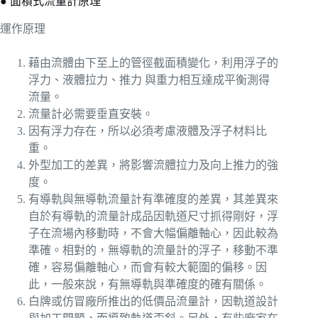
● 面積式流量計原理
運作原理
藉由流體由下至上的管徑截面積變化，利用浮子的
浮力、液體拉力、推力 與重力相互達成平衡測得
流量。
流量計必需要垂直安裝。
因有浮力存在，所以必須考慮液體及浮子材料比
重。
外型加工的差異，將影響流體拉力及向上推力的強
度。
有導軌與無導軌流量計有準確度的差異，其差異來
自於有導軌的流量計成品因軌道尺寸抓得剛好，浮
子在流場內移動時，不會大幅偏離軸心，因此較為
準確。相對的，無導軌的流量計的浮子，移動不準
確，容易偏離軸心，而會有較大範圍的偏移。因
此，一般來說，有無導軌與準確度的確有關係。
白牌或仿冒廠所推出的低價品流量計，因軌道設計