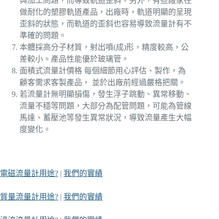
與加工問題，而導致軌道歪斜。另外，有些廠家在
做耐化的塑膠軌道產品，出廠時，軌道明顯的呈現
歪斜的狀態，而軌道的歪斜也容易導致流量計有不
準確的問題。
本體採高分子材質，射出噴(成)形，精度較高，公
差較小。產品性能優於玻璃管。
面積式流量計價格 每個細節用心評估、製作，為
顧客需求客製產品， 並於出廠前經過嚴格把關。
若流量計無明顯損傷，發生浮子跳動、異常移動、
流量不穩等問題，大部分為配管問題，可能為管線
馬達、蓄壓池等發生異常狀況，導致流量產生大幅
度變化。
電磁流量計用途?
|
我們的實績
質量流量計用途?
|
我們的實績