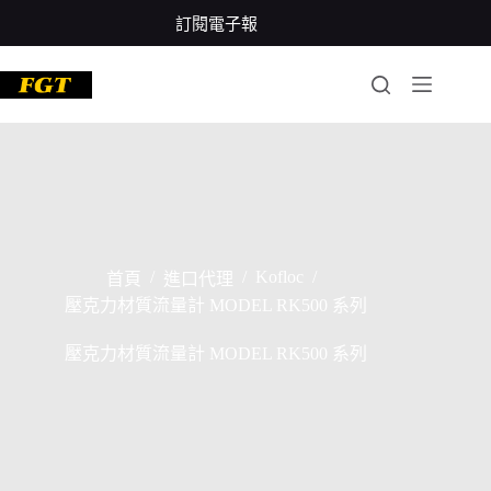
跳
訂閱電子報
至
主
要
內
容
/
/
Kofloc
/
首頁
進口代理
壓克力材質流量計 MODEL RK500 系列
壓克力材質流量計 MODEL RK500 系列