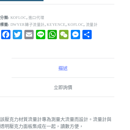
分類:
KOFLOC
,
進口代理
標籤:
DWYER轉子流量計
,
KEYENCE
,
KOFLOC
,
流量計
Fa
T
E
Li
W
W
M
分
ce
wi
m
ne
ha
e
es
享
bo
tte
ail
ts
C
se
ok
r
A
ha
ng
描述
pp
t
er
立即詢價
該壓克力材質流量計專為測量大流量而設計。流量計與
透明壓克力面板集成在一起，讀數方便，