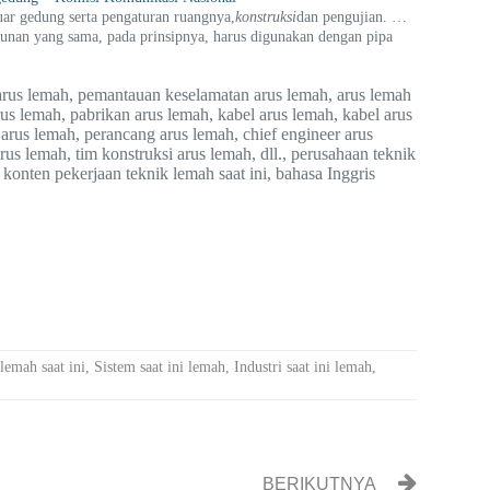
uar gedung serta pengaturan ruangnya,
konstruksi
dan pengujian. …
ngunan yang sama, pada prinsipnya, harus digunakan dengan pipa
n arus lemah, pemantauan keselamatan arus lemah, arus lemah
rus lemah, pabrikan arus lemah, kabel arus lemah, kabel arus
arus lemah, perancang arus lemah, chief engineer arus
us lemah, tim konstruksi arus lemah, dll., perusahaan teknik
, konten pekerjaan teknik lemah saat ini, bahasa Inggris
lemah saat ini
,
Sistem saat ini lemah
,
Industri saat ini lemah
,
BERIKUTNYA