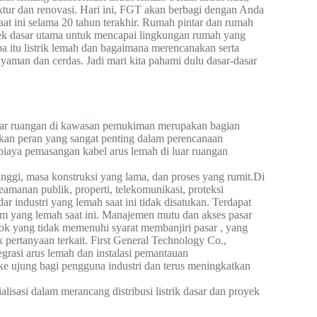
tektur dan renovasi. Hari ini, FGT akan berbagi dengan Anda
at ini selama 20 tahun terakhir. Rumah pintar dan rumah
yek dasar utama untuk mencapai lingkungan rumah yang
a itu listrik lemah dan bagaimana merencanakan serta
aman dan cerdas. Jadi mari kita pahami dulu dasar-dasar
uar ruangan di kawasan pemukiman merupakan bagian
nkan peran yang sangat penting dalam perencanaan
biaya pemasangan kabel arus lemah di luar ruangan
inggi, masa konstruksi yang lama, dan proses yang rumit.Di
amanan publik, properti, telekomunikasi, proteksi
ndar industri yang lemah saat ini tidak disatukan. Terdapat
m yang lemah saat ini. Manajemen mutu dan akses pasar
sok yang tidak memenuhi syarat membanjiri pasar , yang
 pertanyaan terkait. First General Technology Co.,
egrasi arus lemah dan instalasi pemantauan
 ujung bagi pengguna industri dan terus meningkatkan
lisasi dalam merancang distribusi listrik dasar dan proyek