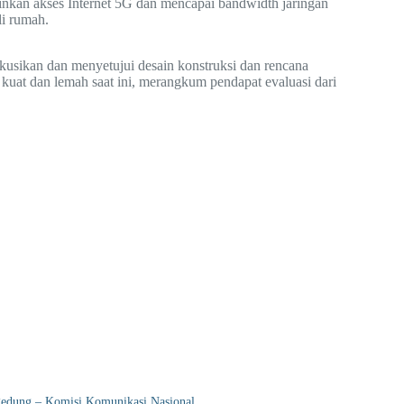
kinkan akses Internet 5G dan mencapai bandwidth jaringan
li rumah.
kusikan dan menyetujui desain konstruksi dan rencana
kuat dan lemah saat ini, merangkum pendapat evaluasi dari
r gedung – Komisi Komunikasi Nasional