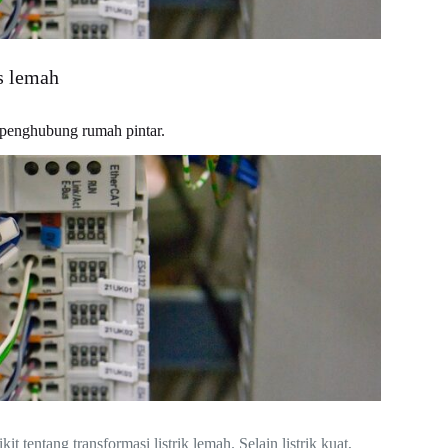
us lemah
 penghubung rumah pintar.
 tentang transformasi listrik lemah. Selain listrik kuat,