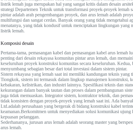
listrik lemah juga merupakan hal yang sangat kritis dalam desain arsi
strategi Departemen Teknik untuk transformasi proyek-proyek lemah sa
pintar adalah arah pengembangan proyek, dan arus lemah adalah pro
multifungsi dan sangat cerdas. Banyak orang yang tidak mengetahui ap
menatanya, yang tidak kondusif untuk menciptakan lingkungan yang ny
listrik lemah.
Komposisi desain
Pertama-tama, pemasangan kabel dan pemasangan kabel arus lemah l
penting dari desain rekayasa komunitas pintar arus lemah, dan memai
keseluruhan proyek konstruksi komunitas secara keseluruhan. Kedua, 
menyumbang sebagian besar dari total investasi dalam sistem pintar.
Sistem rekayasa yang lemah saat ini memiliki kandungan teknis yang t
Tiongkok, sistem ini termasuk dalam lingkup manajemen konstruksi, ke
kebakaran, kelistrikan, dan industri lainnya. Spesifikasi teknis dan sta
kekurangan dalam banyak tautan dan proses dalam pembangunan siste
juga tidak memuaskan. Integrator sistem, kontraktor teknik, dan pema
tidak konsisten dengan proyek-proyek yang lemah saat ini. Ada banyak
Ltd.adalah perusahaan yang bergerak di bidang konstruksi kabel terint
keamanan.Berkomitmen untuk menyediakan solusi komunikasi ujung ke
kepuasan pelanggan.
Sederhananya, jurusan arus lemah adalah seorang master yang berspesia
arus lemah.