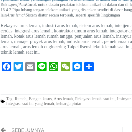
Buku
spesifikasi
Cocok untuk desain peralatan telekomunikasi di dalam dan di l
16.4.2 Pipa lubang tangan telekomunikasi yang disiapkan sendiri di dasar ba
lain
Arus lemah
Sistem diatur secara terpisah, seperti spesifik lingkungan
Rekayasa arus lemah, industri arus lemah, sistem arus lemah, intelije
cerdas, integrasi arus lemah, kontraktor umum arus lemah, integrator a
lemah, kotak arus lemah rumah tangga, penjualan arus lemah, insinyur 
lemah, manajer proyek arus lemah, industri arus lemah, pemeliharaan ar
arus lemah, arus lemah engineering Taipei lisensi teknik lemah saat ini
teknik lemah saat ini.
Fa
T
E
Li
W
W
M
S
ce
wi
m
ne
ha
e
es
ha
bo
tte
ail
ts
C
se
re
ok
r
A
ha
ng
Tag:
Rumah
,
Bangun kasus
,
Arus lemah
,
Rekayasa lemah saat ini
,
Insinyur 
pp
t
er
Integrasi saat ini yang lemah
,
keluarga pintar
SEBELUMNYA