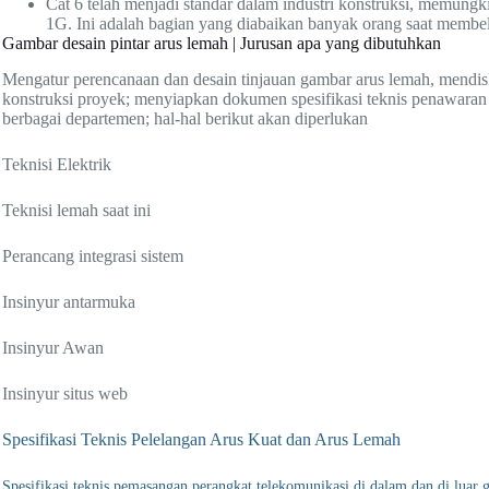
Cat 6 telah menjadi standar dalam industri konstruksi, memung
1G. Ini adalah bagian yang diabaikan banyak orang saat membe
Gambar desain pintar arus lemah | Jurusan apa yang dibutuhkan
Mengatur perencanaan dan desain tinjauan gambar arus lemah, mendis
konstruksi proyek; menyiapkan dokumen spesifikasi teknis penawaran 
berbagai departemen; hal-hal berikut akan diperlukan
Teknisi Elektrik
Teknisi lemah saat ini
Perancang integrasi sistem
Insinyur antarmuka
Insinyur Awan
Insinyur situs web
Spesifikasi Teknis Pelelangan Arus Kuat dan Arus Lemah
Spesifikasi teknis pemasangan perangkat telekomunikasi di dalam dan di lua