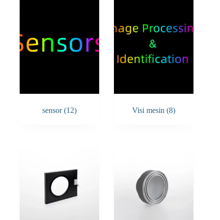
sensor
(12)
Visi mesin
(8)