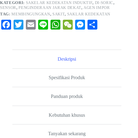
KATEGORI:
SAKELAR KEDEKATAN INDUKTIF
,
DI-SORIC
,
SENSOR
,
PENGINDERAAN JARAK DEKAT
,
AGEN IMPOR
TAG:
MEMBINGUNGKAN
,
SAKIT
,
SAKLAR KEDEKATAN
Fa
T
E
Li
W
W
M
S
ce
wi
m
ne
ha
e
es
ha
bo
tte
ail
ts
C
se
re
ok
r
A
ha
ng
Deskripsi
pp
t
er
Spesifikasi Produk
Panduan produk
Kebutuhan khusus
Tanyakan sekarang