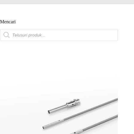
Mencari
Pencarian
produk