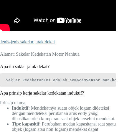
Jenis-jenis sakelar jarak dekat
Alamat: Sakelar Kedekatan Motor Nanhua
Apa itu saklar jarak dekat?
Saklar kedekatan
Ini adalah semacam
Sensor non-kontak
Ia
Apa prinsip kerja sakelar kedekatan induktif?
Prinsip utama
Induktif:
Mendekatnya suatu objek logam dideteksi
dengan mendeteksi perubahan arus eddy yang
dihasilkan oleh kumparan saat objek tersebut mendekat.
Tipe kapasitif:
Perubahan medan kapasitansi saat suatu
objek (logam atau non-logam) mendekat dapat