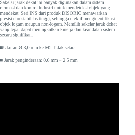
Sakelar jarak dekat ini banyak digunakan dalam sistem
otomasi dan kontrol industri untuk mendeteksi objek yang
mendekat. Seri INS dari produk DISORIC menawarkan
presisi dan stabilitas tinggi, sehingga efektif mengidentifikasi
objek logam maupun non-logam. Memilih sakelar jarak dekat
yang tepat dapat meningkatkan kinerja dan keandalan sistem
secara signifikan.
■Ukuran:
Ø 3,0 mm ke M5
Tidak setara
■ Jarak penginderaan: 0,6 mm ~ 2,5 mm