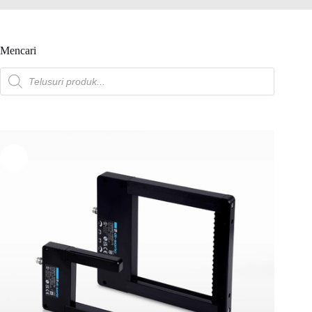
Mencari
Pencarian
produk