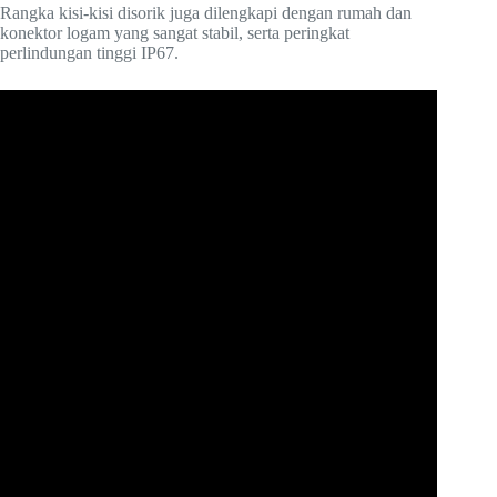
Rangka kisi-kisi disorik juga dilengkapi dengan rumah dan
konektor logam yang sangat stabil, serta peringkat
perlindungan tinggi IP67.