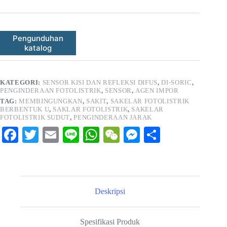
Pengunduhan
katalog
KATEGORI:
SENSOR KISI DAN REFLEKSI DIFUS
,
DI-SORIC
,
PENGINDERAAN FOTOLISTRIK
,
SENSOR
,
AGEN IMPOR
TAG:
MEMBINGUNGKAN
,
SAKIT
,
SAKELAR FOTOLISTRIK
BERBENTUK U
,
SAKLAR FOTOLISTRIK
,
SAKELAR
FOTOLISTRIK SUDUT
,
PENGINDERAAN JARAK
Fa
T
E
Li
W
W
M
S
ce
wi
m
ne
ha
e
es
ha
bo
tte
ail
ts
C
se
re
ok
r
A
ha
ng
Deskripsi
pp
t
er
Spesifikasi Produk