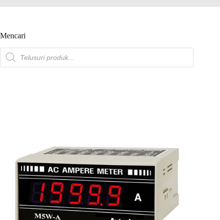
Mencari
Pencarian
produk