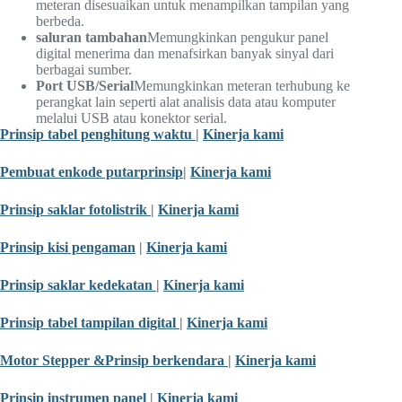
meteran disesuaikan untuk menampilkan tampilan yang
berbeda.
saluran tambahan
Memungkinkan pengukur panel
digital menerima dan menafsirkan banyak sinyal dari
berbagai sumber.
Port USB/Serial
Memungkinkan meteran terhubung ke
perangkat lain seperti alat analisis data atau komputer
melalui USB atau konektor serial.
Prinsip tabel penghitung waktu
|
Kinerja kami
Pembuat enkode putar
prinsip
|
Kinerja kami
Prinsip saklar fotolistrik
|
Kinerja kami
Prinsip kisi pengaman
|
Kinerja kami
Prinsip saklar kedekatan
|
Kinerja kami
Prinsip tabel tampilan digital
|
Kinerja kami
Motor Stepper &
Prinsip berkendara
|
Kinerja kami
Prinsip instrumen panel
|
Kinerja kami