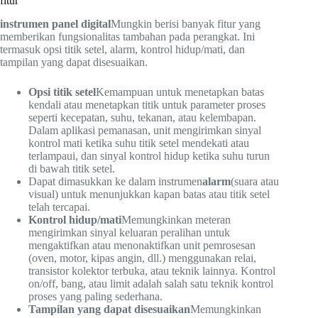
fitur
instrumen panel digital
Mungkin berisi banyak fitur yang
memberikan fungsionalitas tambahan pada perangkat. Ini
termasuk opsi titik setel, alarm, kontrol hidup/mati, dan
tampilan yang dapat disesuaikan.
Opsi titik setel
Kemampuan untuk menetapkan batas
kendali atau menetapkan titik untuk parameter proses
seperti kecepatan, suhu, tekanan, atau kelembapan.
Dalam aplikasi pemanasan, unit mengirimkan sinyal
kontrol mati ketika suhu titik setel mendekati atau
terlampaui, dan sinyal kontrol hidup ketika suhu turun
di bawah titik setel.
Dapat dimasukkan ke dalam instrumen
alarm
(suara atau
visual) untuk menunjukkan kapan batas atau titik setel
telah tercapai.
Kontrol hidup/mati
Memungkinkan meteran
mengirimkan sinyal keluaran peralihan untuk
mengaktifkan atau menonaktifkan unit pemrosesan
(oven, motor, kipas angin, dll.) menggunakan relai,
transistor kolektor terbuka, atau teknik lainnya. Kontrol
on/off, bang, atau limit adalah salah satu teknik kontrol
proses yang paling sederhana.
Tampilan yang dapat disesuaikan
Memungkinkan