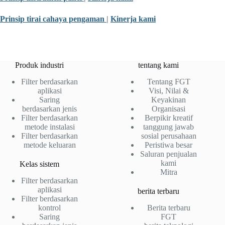
Prinsip tirai cahaya pengaman
|
Kinerja kami
Produk industri
tentang kami
Filter berdasarkan
Tentang FGT
aplikasi
Visi, Nilai &
Saring
Keyakinan
berdasarkan jenis
Organisasi
Filter berdasarkan
Berpikir kreatif
metode instalasi
tanggung jawab
Filter berdasarkan
sosial perusahaan
metode keluaran
Peristiwa besar
Saluran penjualan
kami
Kelas sistem
Mitra
Filter berdasarkan
aplikasi
berita terbaru
Filter berdasarkan
kontrol
Berita terbaru
Saring
FGT