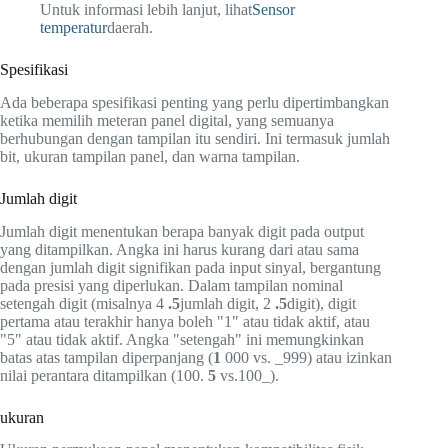
Untuk informasi lebih lanjut, lihat
Sensor
temperatur
daerah.
Spesifikasi
Ada beberapa spesifikasi penting yang perlu dipertimbangkan
ketika memilih meteran panel digital, yang semuanya
berhubungan dengan tampilan itu sendiri. Ini termasuk jumlah
bit, ukuran tampilan panel, dan warna tampilan.
Jumlah digit
Jumlah digit menentukan berapa banyak digit pada output
yang ditampilkan. Angka ini harus kurang dari atau sama
dengan jumlah digit signifikan pada input sinyal, bergantung
pada presisi yang diperlukan. Dalam tampilan nominal
setengah digit (misalnya 4
.5
jumlah digit, 2
.5
digit), digit
pertama atau terakhir hanya boleh "1" atau tidak aktif, atau
"5" atau tidak aktif. Angka "setengah" ini memungkinkan
batas atas tampilan diperpanjang (
1
000 vs. _999) atau izinkan
nilai perantara ditampilkan (100.
5
vs.100_).
ukuran