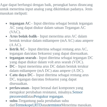
Agar dapat berfungsi dengan baik, perangkat harus dirancang
untuk menerima input analog yang dikirimkan padanya. Jenis
masukan meliputi:
tegangan AC
– Input diterima sebagai bentuk tegangan
AC yang dapat diukur dalam satuan Tegangan AC
(VAC).
Arus bolak-balik
– Input menerima arus AC dalam
bentuk terukur dalam miliampere (mA AC) atau ampere
(A AC).
listrik AC
– Input diterima sebagai rentang arus AC,
tegangan dan/atau frekuensi yang dapat disesuaikan.
tegangan searah
– Input diterima sebagai tegangan DC
yang dapat diukur dalam volt arus searah (VDC).
DC
– Input menerima arus DC dalam bentuk terukur
dalam miliampere (mA DC) atau ampere (A DC).
Catu daya DC
– Input diterima sebagai rentang arus
DC, tegangan dan/atau frekuensi yang dapat
disesuaikan.
perlawanan
– Input berasal dari komponen yang
mengukur perubahan resistansi, misalnya.
Sensor
piezoresistif
atau
Pengukur regangan
.
suhu
-Tergantung pada perubahan suhu
dari
Termokopel
,
RTD
atau
termistor
Menerima masukan.