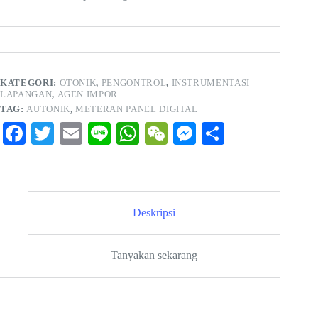
KATEGORI:
OTONIK
,
PENGONTROL
,
INSTRUMENTASI
LAPANGAN
,
AGEN IMPOR
TAG:
AUTONIK
,
METERAN PANEL DIGITAL
Fa
T
E
Li
W
W
M
S
ce
wi
m
ne
ha
e
es
ha
bo
tte
ail
ts
C
se
re
ok
r
A
ha
ng
Deskripsi
pp
t
er
Tanyakan sekarang