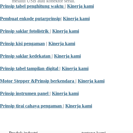
melalui USB atau konektor serial.
Prinsip tabel penghitung waktu
|
Kinerja kami
Pembuat enkode putar
prinsip
|
Kinerja kami
Prinsip saklar fotolistrik
|
Kinerja kami
Prinsip kisi pengaman
|
Kinerja kami
Prinsip saklar kedekatan
|
Kinerja kami
Prinsip tabel tampilan digital
|
Kinerja kami
Motor Stepper &
Prinsip berkendara
|
Kinerja kami
Prinsip instrumen panel
|
Kinerja kami
Prinsip tirai cahaya pengaman
|
Kinerja kami