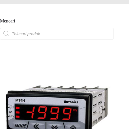
Mencari
Pencarian
produk