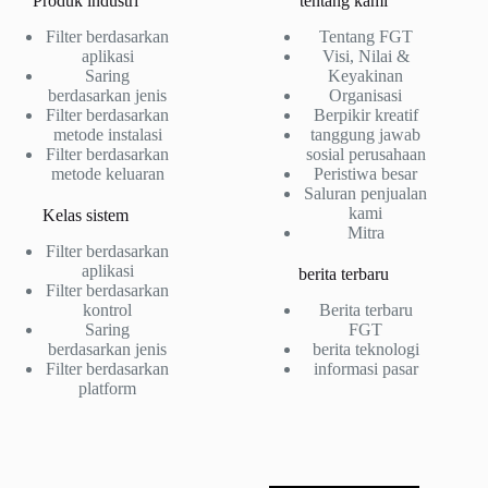
Produk industri
tentang kami
Filter berdasarkan
Tentang FGT
aplikasi
Visi, Nilai &
Saring
Keyakinan
berdasarkan jenis
Organisasi
Filter berdasarkan
Berpikir kreatif
metode instalasi
tanggung jawab
Filter berdasarkan
sosial perusahaan
metode keluaran
Peristiwa besar
Saluran penjualan
kami
Kelas sistem
Mitra
Filter berdasarkan
aplikasi
berita terbaru
Filter berdasarkan
kontrol
Berita terbaru
Saring
FGT
berdasarkan jenis
berita teknologi
Filter berdasarkan
informasi pasar
platform