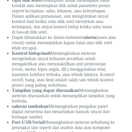
Opsi titik setel
Kemampuan untuk menetapkan batas
kendali atau menetapkan titik untuk parameter proses
seperti kecepatan, suhu, tekanan, atau kelembapan.
Dalam aplikasi pemanasan, unit mengirimkan sinyal
kontrol mati ketika suhu titik setel mendekati atau
terlampaui, dan sinyal kontrol hidup ketika suhu turun
di bawah titik setel.
Dapat dimasukkan ke dalam instrumen
alarm
(suara atau
visual) untuk menunjukkan kapan batas atau titik setel
telah tercapai.
Kontrol hidup/mati
Memungkinkan meteran
mengirimkan sinyal keluaran peralihan untuk
mengaktifkan atau menonaktifkan unit pemrosesan
(oven, motor, kipas angin, dll.) menggunakan relai,
transistor kolektor terbuka, atau teknik lainnya. Kontrol
on/off, bang, atau limit adalah salah satu teknik kontrol
proses yang paling sederhana.
Tampilan yang dapat disesuaikan
Memungkinkan
meteran disesuaikan untuk menampilkan tampilan yang
berbeda.
saluran tambahan
Memungkinkan pengukur panel
digital menerima dan menafsirkan banyak sinyal dari
berbagai sumber.
Port USB/Serial
Memungkinkan meteran terhubung ke
perangkat lain seperti alat analisis data atau komputer