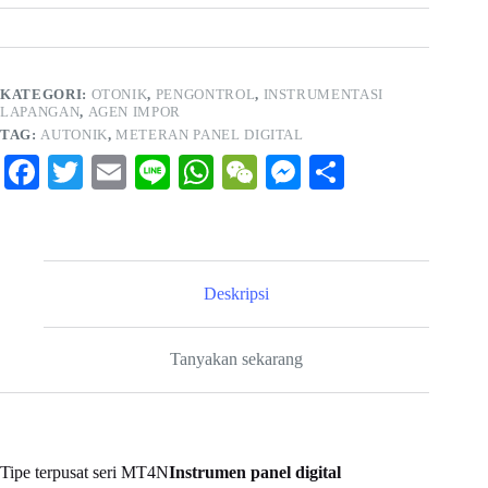
KATEGORI:
OTONIK
,
PENGONTROL
,
INSTRUMENTASI
LAPANGAN
,
AGEN IMPOR
TAG:
AUTONIK
,
METERAN PANEL DIGITAL
Fa
T
E
Li
W
W
M
S
ce
wi
m
ne
ha
e
es
ha
bo
tte
ail
ts
C
se
re
ok
r
A
ha
ng
Deskripsi
pp
t
er
Tanyakan sekarang
Tipe terpusat seri MT4N
Instrumen panel digital