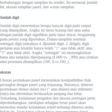
berhubungan dengan tampilan itu sendiri. Ini termasuk jumlah
bit, ukuran tampilan panel, dan warna tampilan.
Jumlah digit
Jumlah digit menentukan berapa banyak digit pada output
yang ditampilkan. Angka ini harus kurang dari atau sama
dengan jumlah digit signifikan pada input sinyal, bergantung
pada presisi yang diperlukan. Dalam tampilan nominal
setengah digit (misalnya 4
.5
jumlah digit, 2
.5
digit), digit
pertama atau terakhir hanya boleh "1" atau tidak aktif, atau
"5" atau tidak aktif. Angka "setengah" ini memungkinkan
batas atas tampilan diperpanjang (
1
000 vs. _999) atau izinkan
nilai perantara ditampilkan (100.
5
vs.100_).
ukuran
Ukuran permukaan panel menentukan kompatibilitas fisik
perangkat dengan panel yang terpasang. Biasanya, dimensi
permukaan diukur dalam inci (" atau dalam) atau milimeter
(mm) dan ditentukan berdasarkan panjang dan lebar.
Terkadang, kedalaman pengukur dan ukuran potongan perlu
dipertimbangkan, meskipun sebagian besar panel akan
menerima standar kedalaman relatif terhadap dimensi muka.
Selain itu, layar harus cukup besar agar pengguna dapat