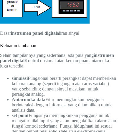
Dasar
instrumen panel digital
aliran sinyal
Keluaran tambahan
Selain tampilannya yang sederhana, ada pula yang
instrumen
panel digital
Kontrol opsional atau kemampuan antarmuka
juga tersedia.
simulasi
Fungsional berarti perangkat dapat memberikan
keluaran analog (seperti tegangan atau arus variabel)
yang sebanding dengan sinyal masukan, untuk
perangkat analog.
Antarmuka data
Fitur memungkinkan pengguna
berinteraksi dengan informasi yang ditampilkan untuk
analisis data.
set point
Fungsinya memungkinkan pengguna untuk
mengatur nilai input yang akan mengaktifkan alarm atau
fungsi kontrol sederhana. Fungsi hidup/mati ini sesuai
dengan output relai solid-state atau elektromekanis,