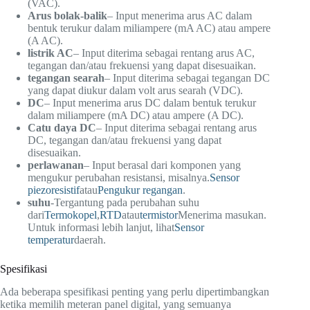
(VAC).
Arus bolak-balik
– Input menerima arus AC dalam
bentuk terukur dalam miliampere (mA AC) atau ampere
(A AC).
listrik AC
– Input diterima sebagai rentang arus AC,
tegangan dan/atau frekuensi yang dapat disesuaikan.
tegangan searah
– Input diterima sebagai tegangan DC
yang dapat diukur dalam volt arus searah (VDC).
DC
– Input menerima arus DC dalam bentuk terukur
dalam miliampere (mA DC) atau ampere (A DC).
Catu daya DC
– Input diterima sebagai rentang arus
DC, tegangan dan/atau frekuensi yang dapat
disesuaikan.
perlawanan
– Input berasal dari komponen yang
mengukur perubahan resistansi, misalnya.
Sensor
piezoresistif
atau
Pengukur regangan
.
suhu
-Tergantung pada perubahan suhu
dari
Termokopel
,
RTD
atau
termistor
Menerima masukan.
Untuk informasi lebih lanjut, lihat
Sensor
temperatur
daerah.
Spesifikasi
Ada beberapa spesifikasi penting yang perlu dipertimbangkan
ketika memilih meteran panel digital, yang semuanya