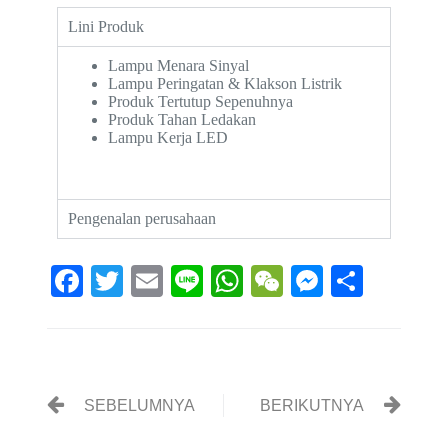
Lini Produk
Lampu Menara Sinyal
Lampu Peringatan & Klakson Listrik
Produk Tertutup Sepenuhnya
Produk Tahan Ledakan
Lampu Kerja LED
Pengenalan perusahaan
Fa
T
E
Li
W
W
M
S
ce
wi
m
ne
ha
e
es
ha
bo
tte
ail
ts
C
se
re
ok
r
A
ha
ng
pp
t
er
SEBELUMNYA
BERIKUTNYA