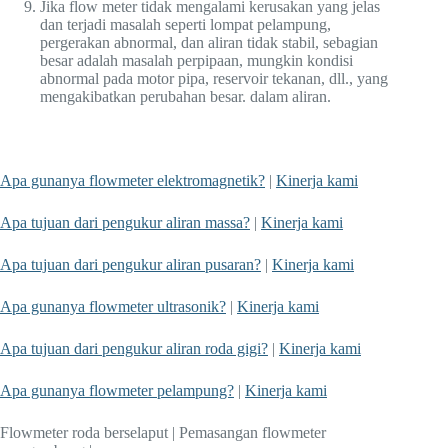
Jika flow meter tidak mengalami kerusakan yang jelas
dan terjadi masalah seperti lompat pelampung,
pergerakan abnormal, dan aliran tidak stabil, sebagian
besar adalah masalah perpipaan, mungkin kondisi
abnormal pada motor pipa, reservoir tekanan, dll., yang
mengakibatkan perubahan besar. dalam aliran.
Apa gunanya flowmeter elektromagnetik?
|
Kinerja kami
Apa tujuan dari pengukur aliran massa?
|
Kinerja kami
Apa tujuan dari pengukur aliran pusaran?
|
Kinerja kami
Apa gunanya flowmeter ultrasonik?
|
Kinerja kami
Apa tujuan dari pengukur aliran roda gigi?
|
Kinerja kami
Apa gunanya flowmeter pelampung?
|
Kinerja kami
Flowmeter roda berselaput | Pemasangan flowmeter