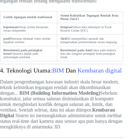
tegangan rendah sedang mengalami transformasi:
Sistem Kelistrikan Tegangan Rendah Kota
Listrik tegangan rendah tradisional
Pintar (AIoT)
kepulauan
Setiap sistem beroperasi
Integrasi
Semua data terkumpul di Pusat
secara independen.
Kontrol Cerdas (IOC).
pasif
Meninjau rekaman video setelah
Aktif
AI memprediksi anomali dan
kejadian tersebut
mengeluarkan pemberitahuan secara langsung.
Berorientasi pada perangkat
Berorientasi pada data
Fokus pada analisis
keras
Fokusnya adalah pada
data dan integrasi perangkat keras/perangkat
pemasangan peralatan.
lunak.
4. Teknologi Utama:
BIM
Dan
Kembaran digital
Dalam pengembangan kawasan industri skala besar modern,
teknik kelistrikan tegangan rendah akan dikombinasikan
dengan...
BIM (Building Information Modeling)
Sebelum
konstruksi, jalur semua saluran disimulasikan di komputer
untuk menghindari konflik dengan saluran air, listrik, dan
ventilasi. Setelah selesai, data ini akan diimpor.
Kembaran
Digital
Sistem ini memungkinkan administrator untuk melihat
status real-time dari kamera atau sensor apa pun hanya dengan
mengkliknya di antarmuka 3D.