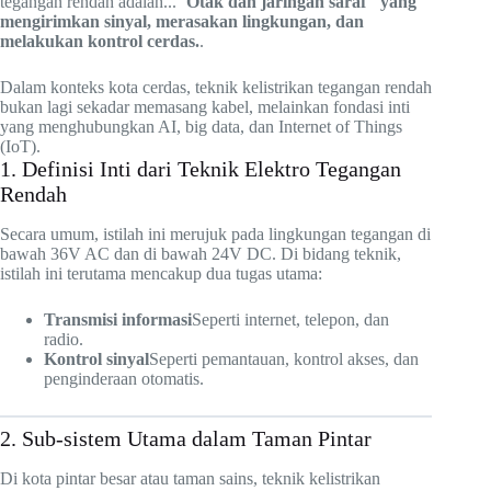
tegangan rendah adalah...
"Otak dan jaringan saraf" yang
mengirimkan sinyal, merasakan lingkungan, dan
melakukan kontrol cerdas.
.
Dalam konteks kota cerdas, teknik kelistrikan tegangan rendah
bukan lagi sekadar memasang kabel, melainkan fondasi inti
yang menghubungkan AI, big data, dan Internet of Things
(IoT).
1. Definisi Inti dari Teknik Elektro Tegangan
Rendah
Secara umum, istilah ini merujuk pada lingkungan tegangan di
bawah 36V AC dan di bawah 24V DC. Di bidang teknik,
istilah ini terutama mencakup dua tugas utama:
Transmisi informasi
Seperti internet, telepon, dan
radio.
Kontrol sinyal
Seperti pemantauan, kontrol akses, dan
penginderaan otomatis.
2. Sub-sistem Utama dalam Taman Pintar
Di kota pintar besar atau taman sains, teknik kelistrikan