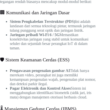
tegangan rendah biasanya mencakup modul-modul berikut:
🏢 Komunikasi dan Jaringan Dasar
Sistem Pengkabelan Terstruktur (PDS)
Ini adalah
landasan dari semua teknologi pintar, termasuk jaringan
tulang punggung serat optik dan jaringan listrik.
Jaringan pribadi Wi-Fi 6 / 5G
Memastikan
konektivitas jaringan yang stabil untuk komunikasi
seluler dan sejumlah besar perangkat IoT di dalam
taman.
🛡️ Sistem Keamanan Cerdas (ESS)
Pengawasan pengenalan gambar AI
Tidak hanya
merekam video, perangkat ini juga memiliki
kemampuan pengenalan wajah, pengenalan plat nomor,
dan deteksi parkir ilegal.
Pagar Elektronik dan Kontrol Akses
Sistem ini
menggabungkan identifikasi biometrik (sidik jari, iris
mata) dengan manajemen otorisasi berbasis cloud.
🌡️ Manajemen Gedung Cerdas (IBMS)