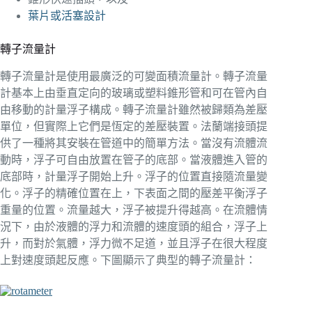
葉片或活塞設計
轉子流量計
轉子流量計是使用最廣泛的可變面積流量計。轉子流量
計基本上由垂直定向的玻璃或塑料錐形管和可在管內自
由移動的計量浮子構成。轉子流量計雖然被歸類為差壓
單位，但實際上它們是恆定的差壓裝置。法蘭端接頭提
供了一種將其安裝在管道中的簡單方法。當沒有流體流
動時，浮子可自由放置在管子的底部。當液體進入管的
底部時，計量浮子開始上升。浮子的位置直接隨流量變
化。浮子的精確位置在上，下表面之間的壓差平衡浮子
重量的位置。流量越大，浮子被提升得越高。在流體情
況下，由於液體的浮力和流體的速度頭的組合，浮子上
升，而對於氣體，浮力微不足道，並且浮子在很大程度
上對速度頭起反應。下圖顯示了典型的轉子流量計：