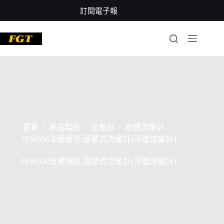
跳
訂閱電子報
至
主
要
內
容
/
/
/
/
首頁
產品製造
流量計
液體流量計
PFM500法蘭類型:面積式流量計(浮值流量計)
PFM500法蘭類型:面積式流量計(浮值流量計)