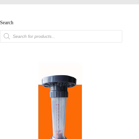
Search
產
品
搜
索