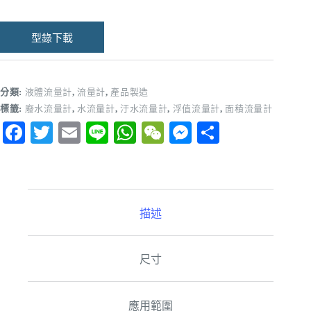
型錄下載
分類:
液體流量計
,
流量計
,
產品製造
標籤:
廢水流量計
,
水流量計
,
汙水流量計
,
浮值流量計
,
面積流量計
Fa
T
E
Li
W
W
M
分
ce
wi
m
ne
ha
e
es
享
bo
tte
ail
ts
C
se
ok
r
A
ha
ng
描述
pp
t
er
尺寸
應用範圍