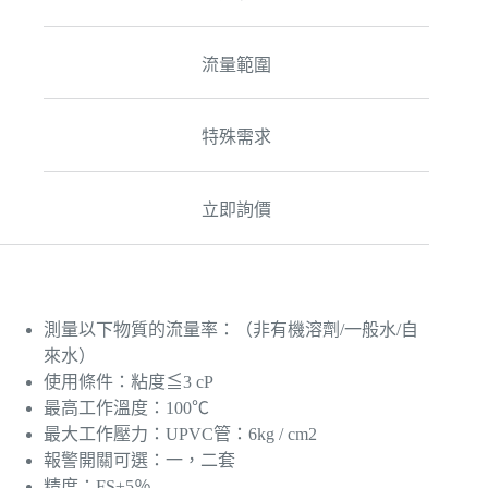
流量範圍
特殊需求
立即詢價
測量以下物質的流量率：（非有機溶劑/一般水/自
來水）
使用條件：粘度≦3 cP
最高工作溫度：100℃
最大工作壓力：UPVC管：6kg / cm2
報警開關可選：一，二套
精度：FS±5％