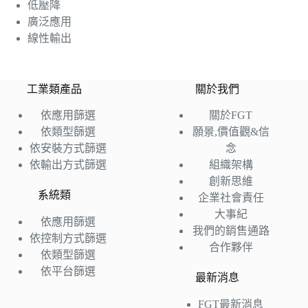
低壓降
廣泛應用
線性輸出
工業類產品
關於我們
依應用篩選
關於FGT
依類型篩選
願景,價值觀&信
依安裝方式篩選
念
依輸出方式篩選
組織架構
創新思維
系統類
企業社會責任
大事紀
依應用篩選
我們的銷售通路
依控制方式篩選
合作夥伴
依類型篩選
依平台篩選
最新消息
FGT最新消息